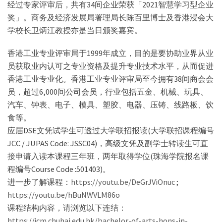
经过专家评审后，共有34间企业荣获「2021智慧学习型企业
奖」。商务及经济发展局署理局长陈百里博士及香港浸会大
学校长卫炳江教授亦是当日颁奖嘉宾。
香港工业专业评审局于1999年成立，目的是要协助业界从业
员获取业内认可之专业资格及提升专业技术水平，从而促进
香港工业专业化。香港工业专业评审局至今拥有38间商会会
员，超过6,000间公司会员，行业包括五金、机械、玩具、
汽车、钟表、电子、模具、塑胶、电器、压铸、线路板、饮
食等。
应届DSE文凭试学生可透过大学联招报读(大学联招课程编号
JCC / JUPAS Code: JSSC04)，高级文凭及副学士转读生可直
接申请入读本课程三年班，两年取得学位(珠海学院报名课
程编号Course Code :501403)。
进一步了解课程：
https://youtu.be/DeGrJViOnuc
;
https://youtu.be/hBuNWVLM86o
课程结构内容，请浏览以下连结：
https://jcm.chuhai.edu.hk/bachelor-of-arts-hons-in-