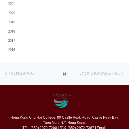
2021
2020
2019
2018
2017
2016
Post
Previous
Ne
BACK
KOL网红是什么？
JCC梁德民老师鼓励年青人追梦
navigation
post
po
TO
POST
LIST
Hong Kong Chu Hai College, 80 Castle Peak Road, Castle Peak Bay,
Tuen Mun, N.T. Hong Kong.
TEL: (852) 2972-7200 | FAX: (852) 2972-7367 | Email: