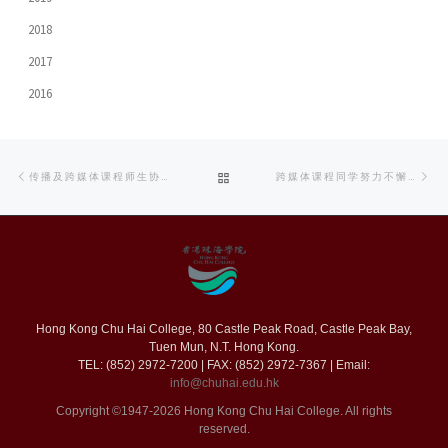
2018
2017
2016
Post
Previous
Ne
BACK
传播及跨媒体课程师生协助保育非物质文化遗产
跨媒体课程同学努力不懈 为毕业作品最后冲刺
navigation
post
po
TO
POST
LIST
Hong Kong Chu Hai College, 80 Castle Peak Road, Castle Peak Bay,
Tuen Mun, N.T. Hong Kong.
TEL: (852) 2972-7200 | FAX: (852) 2972-7367 | Email:
info@chuhai.edu.hk
Copyright ©1947-2026 Hong Kong Chu Hai College. All rights
reserved.