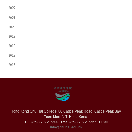
2022
2021
2020
2019
2018
2017
2016
Hong Kong Chu Hai College, 80 Castle Peak Road, Castle Peak Bay,
Tuen Mun, N.T. Hong Kong.
TEL: (852) 2972-7200 | FAX: (852) 2972-7367 | Email:
info@chuhai.edu.hk