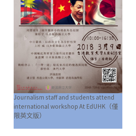
Journalism staff and students attend
international workshop At EdUHK（僅
限英文版）