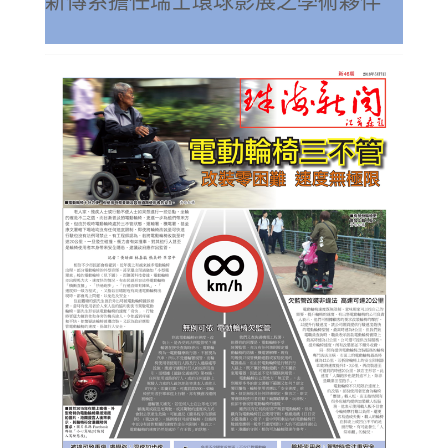
新傳系擔任瑞士環球影展之學術夥伴