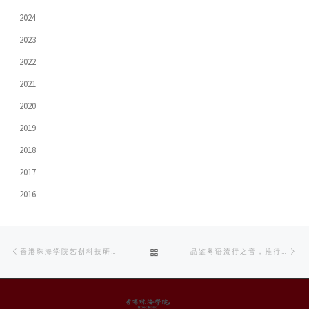
2024
2023
2022
2021
2020
2019
2018
2017
2016
Post
Previous
Ne
BACK
香港珠海学院艺创科技研究中心启动典礼
品鉴粤语流行之音，推行粤音文化交流
navigation
post
po
TO
POST