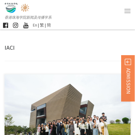
香港珠海学院新闻及传播学系
En
|
繁
|
簡
IACI
ADMISSION
新传系艺创科技及数码 […]