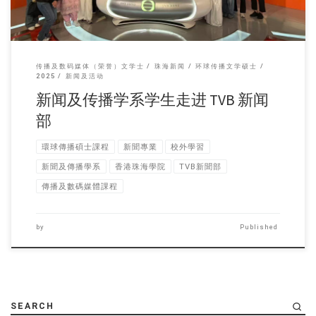
传播及数码媒体（荣誉）文学士
珠海新闻
环球传播文学硕士
2025
新闻及活动
新闻及传播学系学生走进 TVB 新闻
部
環球傳播碩士課程
新聞專業
校外學習
新聞及傳播學系
香港珠海學院
TVB新聞部
傳播及數碼媒體課程
by
Published
SEARCH