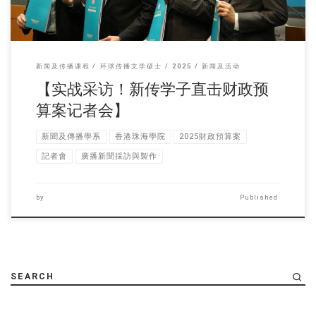
新闻及传播课程
环球传播文学硕士
2025
新闻及活动
【实战采访！新传学子直击财政预
算案记者会】
新聞及傳播學系
香港珠海學院
2025財政預算案
記者會
廣播新聞採訪與製作
by
Published
SEARCH