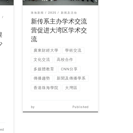
珠海新闻
2025
新闻及活动
新传系主办学术交流
营促进大湾区学术交
课
流
少
廣東財經大學
學術交流
文化交流
高校合作
多媒體教育
CNN分享
傳播趨勢
新聞及傳播學系
香港珠海學院
大灣區
by
Published
hed