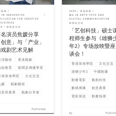
海新闻
2025
珠海新闻
 IN INNOVATIVE
MA IN ARTS TECH AND
PLICATION FOR CREATIVE
DIGITAL COMMUNICATION
DUSTRIES
新闻及活动
26
新闻及活动
「艺创科技」硕士
著名演员焦媛分享
程师生参与《雄狮
「创意」与「产业」
年2》专场放映暨座
的戏剧艺术见解
谈会！
表演藝術
香港戲劇
香港珠海學院
文化交流
藝術教育
新聞及傳播學系
雄獅少年2
中國動畫
香港珠海學院
文化交流
動畫電影
藝創科技
焦媛
戲劇藝術
數碼傳播
創意產業
創意與產業
戲劇分享會
電影座談
動畫熱潮
Published
by
Publis