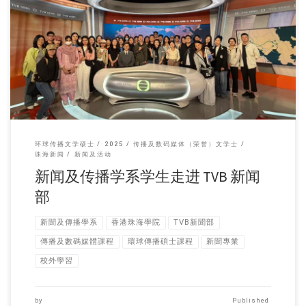
新闻及传播学系约 […]
环球传播文学硕士
2025
传播及数码媒体（荣誉）文学士
珠海新闻
新闻及活动
新闻及传播学系学生走进 TVB 新闻
部
新聞及傳播學系
香港珠海學院
TVB新聞部
傳播及數碼媒體課程
環球傳播碩士課程
新聞專業
校外學習
by
Published