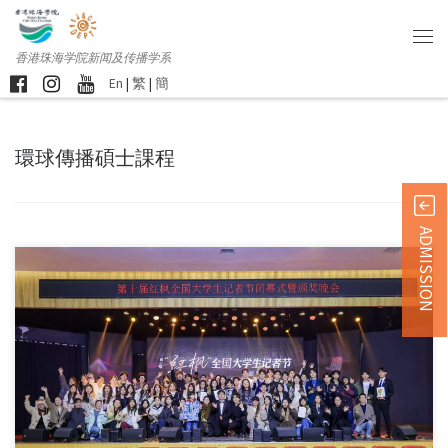
香港珠海学院新闻及传播学系
En
|
繁
|
簡
環球傳播碩士課程
ADMISSION
第十届红枫全国大学生 […]