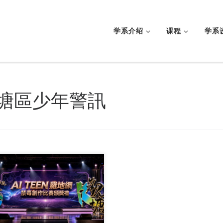
学系介绍
课程
学系
塘區少年警訊
港珠海学院、观塘 […]