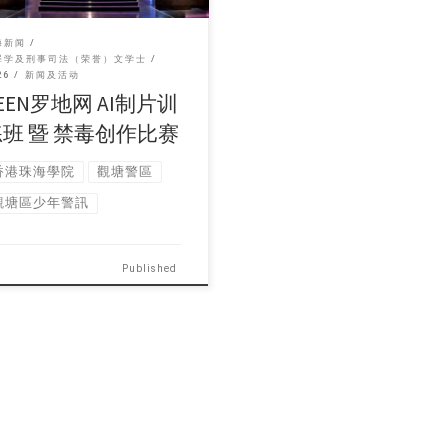
海新闻
罪学及刑事司法（荣誉）文学士
26
新闻及活动
EEN罗地网 AI制片训
练班 暨 禁毒创作比赛
香港珠海學院
觀塘警區
觀塘區少年警訊
Published