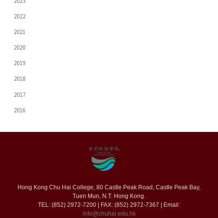
2023
2022
2021
2020
2019
2018
2017
2016
Hong Kong Chu Hai College, 80 Castle Peak Road, Castle Peak Bay,
Tuen Mun, N.T. Hong Kong.
TEL: (852) 2972-7200 | FAX: (852) 2972-7367 | Email:
info@chuhai.edu.hk