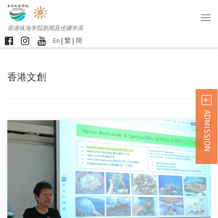
香港珠海学院新闻及传播学系
En
|
繁
|
簡
香港文創
ADMISSION
江佩玲博士日前为「创 […]