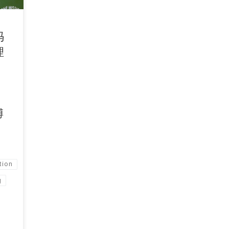
冯
理
，
博
tion
g