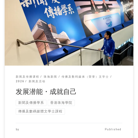
新闻及传播系四年级本 […]
新闻及传播课程
珠海新闻
传播及数码媒体（荣誉）文学士
2026
新闻及活动
发展潜能・成就自己
新聞及傳播學系
香港珠海學院
傳播及數碼媒體文學士課程
by
Published