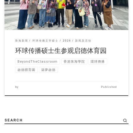
珠海新闻
环球传播文学硕士
2026
新闻及活动
环球传播硕士生参观启德体育园
BeyondTheClassroom
香港珠海學院
環球傳播
啟德體育園
築夢啟德
by
Published
SEARCH