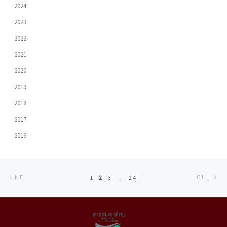
2024
2023
2022
2021
2020
2019
2018
2017
2016
Posts
Newer
Ol
1
2
3
…
24
NEWER POSTS
OLDER POSTS
navigation
posts
po