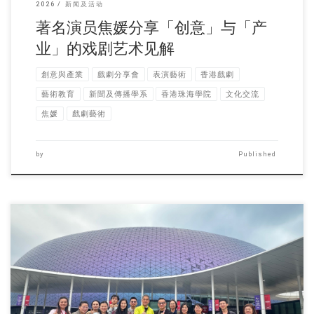
2026
新闻及活动
著名演员焦媛分享「创意」与「产
业」的戏剧艺术见解
創意與產業
戲劇分享會
表演藝術
香港戲劇
藝術教育
新聞及傳播學系
香港珠海學院
文化交流
焦媛
戲劇藝術
by
Published
环球传播硕士课程的师 […]