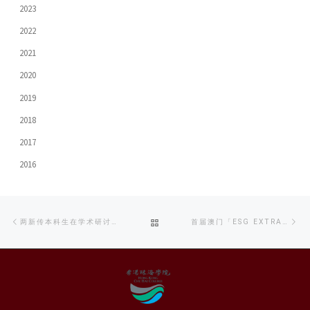
2023
2022
2021
2020
2019
2018
2017
2016
Post
Previous
Ne
BACK
两新传本科生在学术研讨会上发表论文
首届澳门「ESG EXTRAVAGANZA 博览会」圆满成功，共绘可持续发展新蓝图！
navigation
post
po
TO
POST
LIST