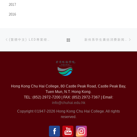
2017
2016
Post
Previous
Ne
BACK
(繁體中文) LED專業燈光分享工作坊
新传系学生囊括消费新闻奖双金奖
navigation
post
po
TO
POST
LIST
Hong Kong Chu Hai College, 80 Castle Peak Road, Castle Peak Bay,
Tuen Mun, N.T. Hong Kong.
TEL: (852) 2972-7200 | FAX: (852) 2972-7367 | Email:
info@chuhai.edu.hk
Copyright ©1947-2026 Hong Kong Chu Hai College. All rights
reserved.