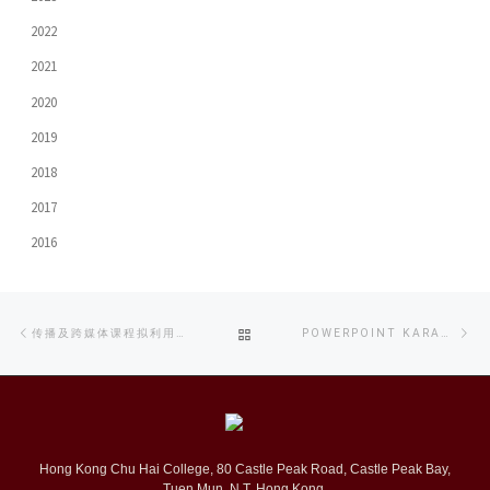
2022
2021
2020
2019
2018
2017
2016
Post
Previous
Ne
BACK
传播及跨媒体课程拟利用虚拟/扩增实景技术增强儿童学习能力
POWERPOINT KARAOKE比赛 JCM学生张震东夺冠
navigation
post
po
TO
POST
Hong Kong Chu Hai College, 80 Castle Peak Road, Castle Peak Bay,
LIST
Tuen Mun, N.T. Hong Kong.