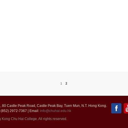
1
2
 80 Castle Peak Road, Castle Peak Bay, Tuen Mun, N.T. Hong Kong.
 (852) 2972-7367 | Email:
info@chuhai.edu.hk
ong Chu Hai College. All rights reserved.